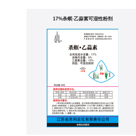
17%杀螟·乙蒜素可湿性粉剂