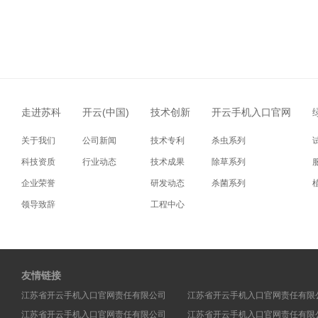
走进苏科
开云(中国)
技术创新
开云手机入口官网
关于我们
公司新闻
技术专利
杀虫系列
科技资质
行业动态
技术成果
除草系列
企业荣誉
研发动态
杀菌系列
领导致辞
工程中心
友情链接
江苏省开云手机入口官网责任有限公司
江苏省开云手机入口官网责任有限
江苏省开云手机入口官网责任有限公司
江苏省开云手机入口官网责任有限