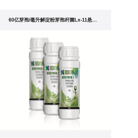
60亿芽孢/毫升解淀粉芽孢杆菌Lx-11悬浮剂