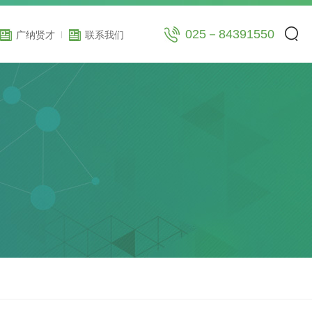
025－84391550
广纳贤才
联系我们