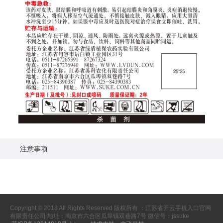
注意事项
Copyright © 2018 All Rights Reserved 版权所有 ：江苏省开云手机入口官网
有限责任公司 地址：南京市六合区瓜埠镇双巷路7号 微信号：jssuke