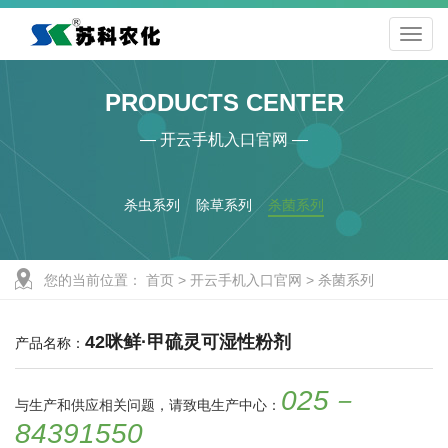
PRODUCTS CENTER
— 开云手机入口官网 —
杀虫系列
除草系列
杀菌系列
您的当前位置：
首页
>
开云手机入口官网
>
杀菌系列
42咪鲜·甲硫灵可湿性粉剂
产品名称：
025－
与生产和供应相关问题，请致电生产中心：
84391550