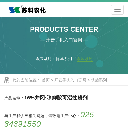
PRODUCTS CENTER
— 开云手机入口官网 —
杀虫系列
除草系列
杀菌系列
您的当前位置：
首页
>
开云手机入口官网
>
杀菌系列
16%井冈·咪鲜胺可湿性粉剂
产品名称：
025－
与生产和供应相关问题，请致电生产中心：
84391550