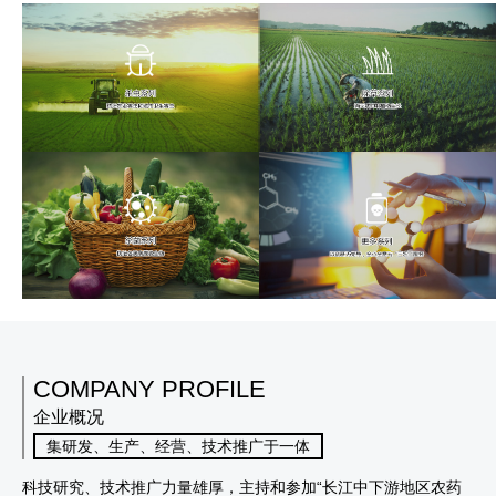
COMPANY PROFILE
企业概况
集研发、生产、经营、技术推广于一体
科技研究、技术推广力量雄厚，主持和参加“长江中下游地区农药