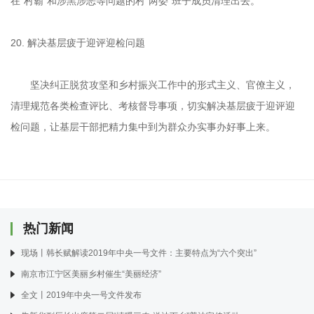
在“村霸”和涉黑涉恶等问题的村“两委”班子成员清理出去。
20. 解决基层疲于迎评迎检问题
坚决纠正脱贫攻坚和乡村振兴工作中的形式主义、官僚主义，
清理规范各类检查评比、考核督导事项，切实解决基层疲于迎评迎
检问题，让基层干部把精力集中到为群众办实事办好事上来。
热门新闻
现场丨韩长赋解读2019年中央一号文件：主要特点为“六个突出”
南京市江宁区美丽乡村催生“美丽经济”
全文丨2019年中央一号文件发布