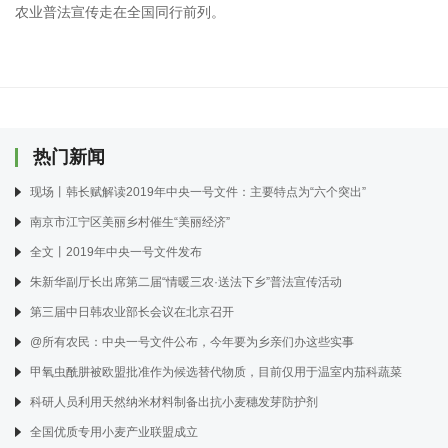
农业普法宣传走在全国同行前列。
热门新闻
现场丨韩长赋解读2019年中央一号文件：主要特点为“六个突出”
南京市江宁区美丽乡村催生“美丽经济”
全文丨2019年中央一号文件发布
朱新华副厅长出席第二届“情暖三农·送法下乡”普法宣传活动
第三届中日韩农业部长会议在北京召开
@所有农民：中央一号文件公布，今年要为乡亲们办这些实事
甲氧虫酰肼被欧盟批准作为候选替代物质，目前仅用于温室内茄科蔬菜
科研人员利用天然纳米材料制备出抗小麦穗发芽防护剂
全国优质专用小麦产业联盟成立