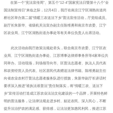
在第一个“宪法宣传周”、第五个“12·4”国家宪法日暨第十八个“全
国法制宣传日”来临之际，12月4日，我厅在南京江宁区湖熟街道尚
桥社区举办第二届“情暖三农送法下乡”普法宣传活动，厅党组成员、
副厅长朱新华、省级机关法宣办副主任陈维勇和南京市农委、江宁
区农业局、江宁区湖熟街道办事处等有关单位负责人出席活动。
此次活动由我厅政策法规处牵头，联合南京市农委、江宁区农
业局、江宁区湖熟街道办事处、江苏博事达律师事务所等4家单位共
同举办。活动现场，到场领导向市、区普法志愿者、执法人员代表
和农资经营人员代表、社区居民代表赠送法律书籍。陈维勇副主任
向省农业农村厅普法志愿者服务队进行授旗，朱新华副厅长讲话时
要求深入推进“谁执法谁普法”责任制落实，将“情暖三农、送法下
乡”宣传活动打造成江苏农业法治文化建设的一个品牌，开展特色鲜
明的普法服务，让法律法规走进乡村、贴近农民、深入民心，不断
提升法治护农的满足感、获得感，让法治更加惠民利民，推进江苏