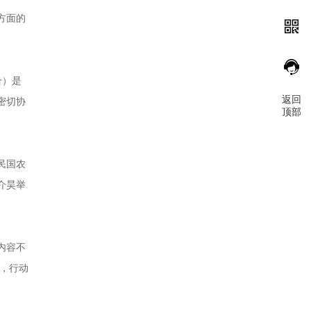
方面的
合）是
返回
密切协
顶部
民国农
介昊举
内容不
作，行动