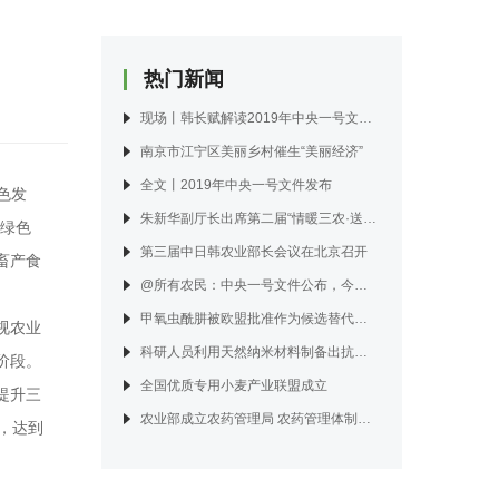
热门新闻
现场丨韩长赋解读2019年中央一号文件：主要特点为“六个突出”
南京市江宁区美丽乡村催生“美丽经济”
全文丨2019年中央一号文件发布
色发
朱新华副厅长出席第二届“情暖三农·送法下乡”普法宣传活动
业绿色
第三届中日韩农业部长会议在北京召开
畜产食
@所有农民：中央一号文件公布，今年要为乡亲们办这些实事
甲氧虫酰肼被欧盟批准作为候选替代物质，目前仅用于温室内茄科蔬菜
视农业
科研人员利用天然纳米材料制备出抗小麦穗发芽防护剂
阶段。
全国优质专用小麦产业联盟成立
提升三
农业部成立农药管理局 农药管理体制作出新调整
，达到