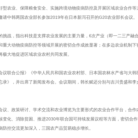
型农业、保障粮食安全、实施跨境动物疫病防控及开展区域农业合作等
请中韩两国农业部长参加2019年在日本新泻召开的G20农业部长会议。
挑战，指出科技是支撑农业发展的主要力量，6次产业（即一二三产融
和重大动物疫病防控等领域开展的密切合作成效显著；在多边农业机制下
将极大地促进区域农业农村共同发展。
议联合公报》《中华人民共和国农业农村部、日本国农林水产省与大韩
忘录》，并出席了新闻发布会。会议期间，韩长赋还分别与吉川贵盛和李
议、政策研讨、学术交流和农业博览为主要形式的农业合作平台，合作
变化、消除贫困、推进2030年联合国可持续发展议程等方面，密切合
病防控交流更加深入，三国农产品贸易稳步增长。