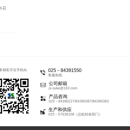
本召
多精彩尽在手机站
025－84391550
客服热线
公司邮箱
js-suke@163.com
产品咨询
025－84390227/84390387/84390383
生产和供应
025－57638108（总机转各部门）