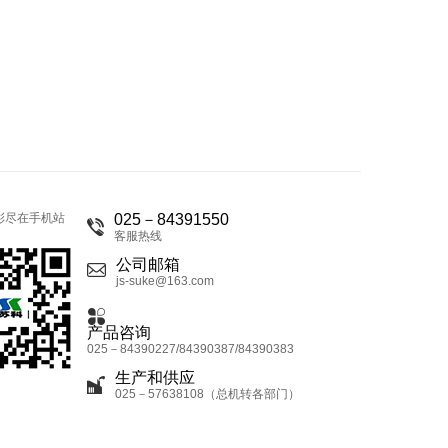
彩尽在手机站
025－84391550
客服热线
公司邮箱
js-suke@163.com
产品咨询
025－84390227/84390387/84390383
生产和供应
025－57638108（总机转各部门）