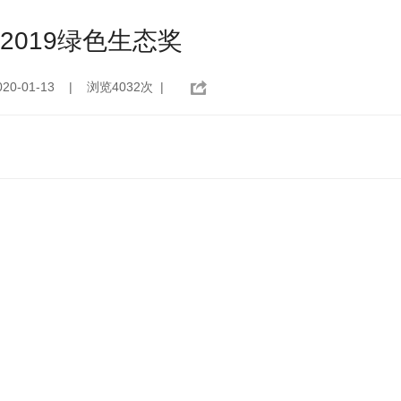
2019绿色生态奖
0-01-13 | 浏览4032次 |