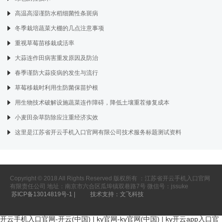
高温高湿谨防水稻细菌性条斑病
冬季栽培蔬菜大棚的几点注意事项
重视草莓苗移栽成活率
大蒜连作田病害重发原因及防治
春季谨防大蒜疫病的发生与流行
草莓移栽时利用生防菌保苗护根
用生物技术破解设施蔬菜连作障碍，降低土壤重茬修复成本
小麦田杂草防除应注重经济实效
这里是江苏省开云手机入口官网有限公司技术服务标题测试资料
Copyright © 2018 All Rights Reserved 版权所有 ：江苏省开云手机入口官网
有限责任公司 地址：南京市六合区瓜埠镇双巷路7号 微信号：jssuke
苏ICP备13014819号-1 |
技术支持：文飞科技
开云手机入口官网-开云(中国)
|
ky官网-ky官网(中国)
|
ky开云app入口官