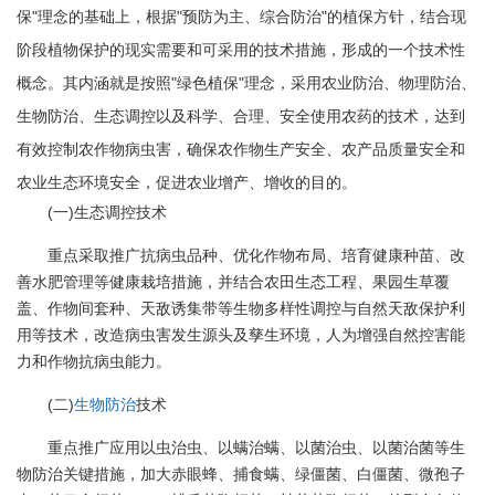
保"理念的基础上，根据"预防为主、综合防治"的植保方针，结合现
阶段植物保护的现实需要和可采用的技术措施，形成的一个技术性
概念。其内涵就是按照"绿色植保"理念，采用农业防治、物理防治、
生物防治、生态调控以及科学、合理、安全使用农药的技术，达到
有效控制农作物病虫害，确保农作物生产安全、农产品质量安全和
农业生态环境安全，促进农业增产、增收的目的。
(一)生态调控技术
重点采取推广抗病虫品种、优化作物布局、培育健康种苗、改
善水肥管理等健康栽培措施，并结合农田生态工程、果园生草覆
盖、作物间套种、天敌诱集带等生物多样性调控与自然天敌保护利
用等技术，改造病虫害发生源头及孳生环境，人为增强自然控害能
力和作物抗病虫能力。
(二)
生物防治
技术
重点推广应用以虫治虫、以螨治螨、以菌治虫、以菌治菌等生
物防治关键措施，加大赤眼蜂、捕食螨、绿僵菌、白僵菌、微孢子