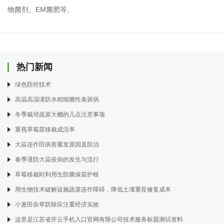
物菌剂、EM菌肥等。
热门新闻
绿色防控技术
高温高湿谨防水稻细菌性条斑病
冬季栽培蔬菜大棚的几点注意事项
重视草莓苗移栽成活率
大蒜连作田病害重发原因及防治
春季谨防大蒜疫病的发生与流行
草莓移栽时利用生防菌保苗护根
用生物技术破解设施蔬菜连作障碍，降低土壤重茬修复成本
小麦田杂草防除应注重经济实效
这里是江苏省开云手机入口官网有限公司技术服务标题测试资料