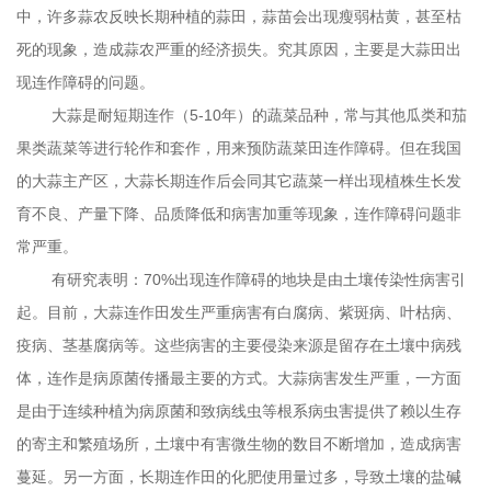
中，许多蒜农反映长期种植的蒜田，蒜苗会出现瘦弱枯黄，甚至枯
死的现象，造成蒜农严重的经济损失。究其原因，主要是大蒜田出
现连作障碍的问题。
大蒜是耐短期连作（
5-10
年）的蔬菜品种，常与其他瓜类和茄
果类蔬菜等进行轮作和套作，用来预防蔬菜田连作障碍。但在我国
的大蒜主产区，大蒜长期连作后会同其它蔬菜一样出现植株生长发
育不良、产量下降、品质降低和病害加重等现象，连作障碍问题非
常严重。
有研究表明：
70%
出现连作障碍的地块是由土壤传染性病害引
起。目前，大蒜连作田发生严重病害有白腐病、紫斑病、叶枯病、
疫病、茎基腐病等。这些病害的主要侵染来源是留存在土壤中病残
体，连作是病原菌传播最主要的方式。大蒜病害发生严重，一方面
是由于连续种植为病原菌和致病线虫等根系病虫害提供了赖以生存
的寄主和繁殖场所，土壤中有害微生物的数目不断增加，造成病害
蔓延。另一方面，长期连作田的化肥使用量过多，导致土壤的盐碱