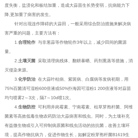
度失衡，盐渍化和板结加重，造成大蒜苗生长势变弱，抗病能力下
降
,
更加重了病害的发生。
针对出现连作障碍的大蒜田，一般采用综合防治措施来解决病
害严重的问题，主要方法有：
1.
合理轮作
与非葱蒜等作物轮作3年以上，减少田间的菌源
量。
2.
土壤灭菌
采取清理病残体、翻耕暴晒、药剂熏蒸等措施，消
灭侵染来源。
3.
化学防治
在大蒜叶枯病、紫斑病、白腐病等发病初期，用
75%百菌清可湿粉600倍液或50%扑海因可湿粉1 200倍液等对蒜苗
均匀喷雾2～3次，隔7～10d喷1次。
4.
生物防控
可利用井岗霉素、宁南霉素、枯草芽孢杆菌、阿维
菌素等高效低毒生物农药防治大蒜病害和线虫。同时，为土壤补充
有益微生物或引入可抑制病原菌和线虫活动的拮抗菌，改善土壤环
境，提高作物抗病力，促进作物生长，如解淀粉芽孢杆菌B1619生