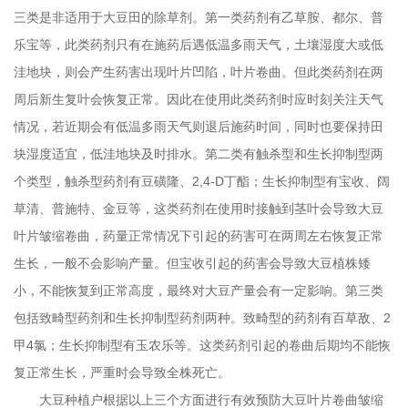
三类是非适用于大豆田的除草剂。第一类药剂有乙草胺、都尔、普
乐宝等，此类药剂只有在施药后遇低温多雨天气，土壤湿度大或低
洼地块，则会产生药害出现叶片凹陷，叶片卷曲。但此类药剂在两
周后新生复叶会恢复正常。因此在使用此类药剂时应时刻关注天气
情况，若近期会有低温多雨天气则退后施药时间，同时也要保持田
块湿度适宜，低洼地块及时排水。第二类有触杀型和生长抑制型两
个类型，触杀型药剂有豆磺隆、
2,4-D
丁酯；生长抑制型有宝收、阔
草清、普施特、金豆等，这类药剂在使用时接触到茎叶会导致大豆
叶片皱缩卷曲，药量正常情况下引起的药害可在两周左右恢复正常
生长，一般不会影响产量。但宝收引起的药害会导致大豆植株矮
小，不能恢复到正常高度，最终对大豆产量会有一定影响。第三类
包括致畸型药剂和生长抑制型药剂两种。致畸型的药剂有百草敌、
2
甲
4
氯；生长抑制型有玉农乐等。这类药剂引起的卷曲后期均不能恢
复正常生长，严重时会导致全株死亡。
大豆种植户根据以上三个方面进行有效预防大豆叶片卷曲皱缩