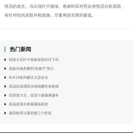
情况的发生。当出现叶片皱缩、卷曲时应对照自身情况分析原因，
有针对性的采取补救措施，尽量将损失降到最低。
热门新闻
找准大豆叶片卷曲原因对症下药
高效生物杀菌剂“纹曲宁”简介
B1619徐州碾庄大蒜会议
高温高湿谨防水稻细菌性条斑病
找准发力点，促进小麦健康越冬
高温多雨水稻基腐病高发
麦田除草注重把握三个阶段