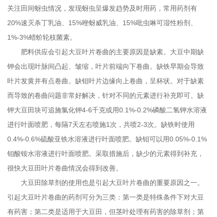
关注田间蚜虫情况，发现蚜虫呈爆发趋势及时用药，常用药剂有
20%
速灭杀丁乳油、
15%
唑蚜威乳油、
15%
吡虫啉可湿性粉剂、
1%-3%
蜡蚧轮枝菌素。
肥料供应会引起大豆叶片卷曲的主要原因是缺素。大豆中期缺
钾会出现叶脉间凸起、皱缩，叶片前端向下卷曲。缺铁早期会导致
叶片发黄并有点卷曲。缺钼叶片边缘向上卷曲，呈杯状。对于缺素
而导致的卷曲问题非常好解决，针对不同的元素进行补充即可。缺
钾大豆田块可追施氯化钾
4-6
千克或用
0.1%-0.2%
磷酸二氢钾水溶液
进行叶面喷肥，每隔
7
天左右喷施
1
次，共喷
2-3
次。缺铁时使用
0.4%-0.6%
硫酸亚铁水溶液进行叶面喷肥。缺钼可以用
0.05%-0.1%
钼酸铵水溶液进行叶面喷肥。采取措施后，缺少的元素得到补充，
很快大豆田叶片卷曲情况会得到改善。
大豆田除草剂的使用也是引起大豆叶片卷曲的重要原因之一。
引起大豆叶片卷曲的药剂可分为三类：第一类是特殊条件下对大豆
有药害；第二类是适用于大豆田，但茎叶处理有药害的除草剂；第