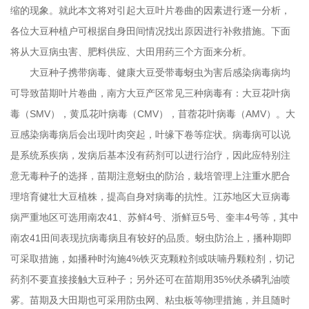
缩的现象。就此本文将对引起大豆叶片卷曲的因素进行逐一分析，
各位大豆种植户可根据自身田间情况找出原因进行补救措施。下面
将从大豆病虫害、肥料供应、大田用药三个方面来分析。
大豆种子携带病毒、健康大豆受带毒蚜虫为害后感染病毒病均
可导致苗期叶片卷曲，南方大豆产区常见三种病毒有：大豆花叶病
毒（
SMV
），黄瓜花叶病毒（
CMV
），苜蓿花叶病毒（
AMV
）。大
豆感染病毒病后会出现叶肉突起，叶缘下卷等症状。病毒病可以说
是系统系疾病，发病后基本没有药剂可以进行治疗，因此应特别注
意无毒种子的选择，苗期注意蚜虫的防治，栽培管理上注重水肥合
理培育健壮大豆植株，提高自身对病毒的抗性。江苏地区大豆病毒
病严重地区可选用南农
41
、苏鲜
4
号、浙鲜豆
5
号、奎丰
4
号等，其中
南农
41
田间表现抗病毒病且有较好的品质。蚜虫防治上，播种期即
可采取措施，如播种时沟施
4%
铁灭克颗粒剂或呋喃丹颗粒剂，切记
药剂不要直接接触大豆种子；另外还可在苗期用
35%
伏杀磷乳油喷
雾。苗期及大田期也可采用防虫网、粘虫板等物理措施，并且随时