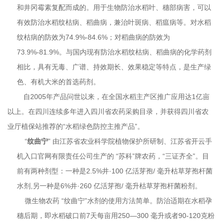
和井冈霉素复配而成的。用于生物防治水稻叶、穗部病害，可以
有效防治水稻纹枯病、稻曲病，兼治叶斑病、稻瘟病等。对水稻
纹枯病的防效为74.9%-84.6%；对稻曲病的防效为
73.9%-81.9%。与国内现有防治水稻纹枯病、稻曲病的化学药剂
相比，具有无毒、广谱、持效期长、效果稳定等特点，是生产绿
色、有机大米的首选药剂。
自2005年产品问世以来，在全国水稻主产区推广应用达1亿亩
以上。在四川连续多年进入四川省农药采购目录，并获得四川省农
业厅植保站推荐的“水稻绿色防控主推产品”。
“
纹曲宁
” 由江苏省农业科学院植物保护所研制、江苏省开云手
机入口官网有限责任公司生产的 “苏科”牌农药，“三证齐全”。目
前有两种剂型：一种是2.5%井·100 亿活芽孢/ 毫升枯草芽孢杆菌
水剂,另一种是6%井·260 亿活芽孢/ 毫升枯草芽孢杆菌粉剂。
微生物农药 “纹曲宁”水剂的使用方法简单。防治适期在水稻孕
穗后期，即水稻破口前7天每亩用250—300 毫升或者90-120克粉