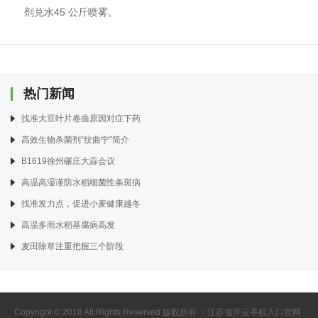
剂兑水45 公斤喷雾。
热门新闻
找准大豆叶片卷曲原因对症下药
高效生物杀菌剂“纹曲宁”简介
B1619徐州碾庄大蒜会议
高温高湿谨防水稻细菌性条斑病
找准发力点，促进小麦健康越冬
高温多雨水稻基腐病高发
麦田除草注重把握三个阶段
Copyright © 2018 All Rights Reserved 版权所有 ：江苏省开云手机入口官网