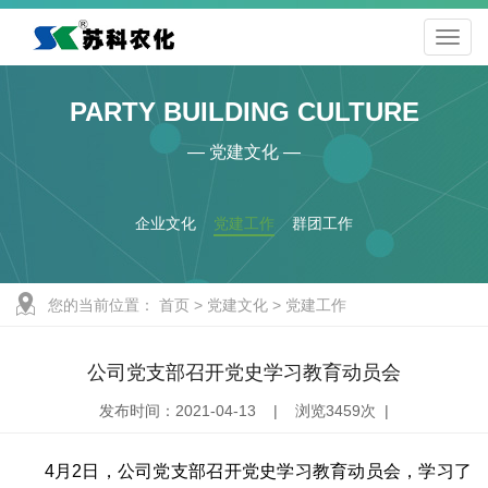
PARTY BUILDING CULTURE
— 党建文化 —
企业文化
党建工作
群团工作
您的当前位置：
首页
>
党建文化
>
党建工作
公司党支部召开党史学习教育动员会
发布时间：2021-04-13 | 浏览3459次 |
4月2日，公司党支部召开党史学习教育动员会，学习了