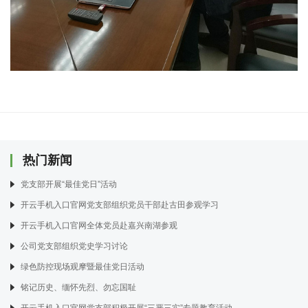
热门新闻
党支部开展“最佳党日”活动
开云手机入口官网党支部组织党员干部赴古田参观学习
开云手机入口官网全体党员赴嘉兴南湖参观
公司党支部组织党史学习讨论
绿色防控现场观摩暨最佳党日活动
铭记历史、缅怀先烈、勿忘国耻
开云手机入口官网党支部积极开展“三严三实”专题教育活动