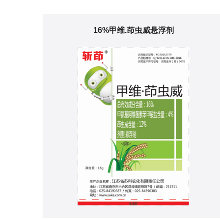
16%甲维.茚虫威悬浮剂