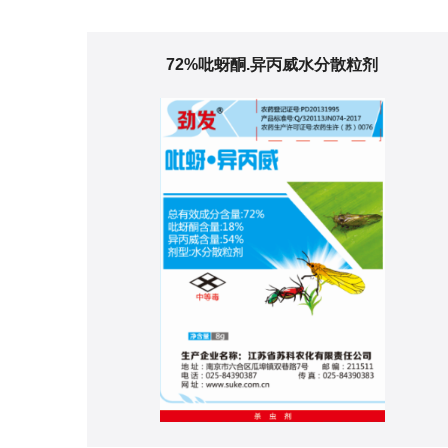
72%吡蚜酮.异丙威水分散粒剂