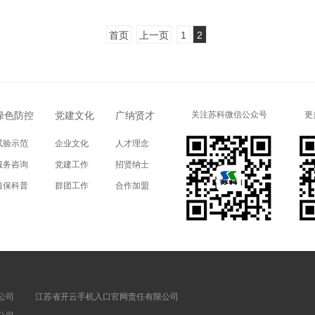
首页
上一页
1
2
绿色防控
党建文化
广纳贤才
关注苏科微信公众号
更
试验示范
企业文化
人才理念
服务咨询
党建工作
招贤纳士
植保科普
群团工作
合作加盟
公司
江苏省开云手机入口官网责任有限公司