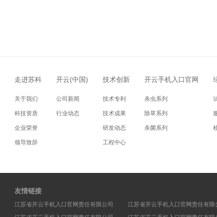
走进苏科
开云(中国)
技术创新
开云手机入口官网
关于我们
公司新闻
技术专利
杀虫系列
科技资质
行业动态
技术成果
除草系列
企业荣誉
研发动态
杀菌系列
领导致辞
工程中心
友情链接
江苏省开云手机入口官网责任有限公司
江苏省开云手机入口官网责任有限