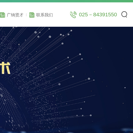
025－84391550
广纳贤才
联系我们