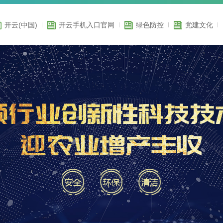
开云(中国)
开云手机入口官网
绿色防控
党建文化