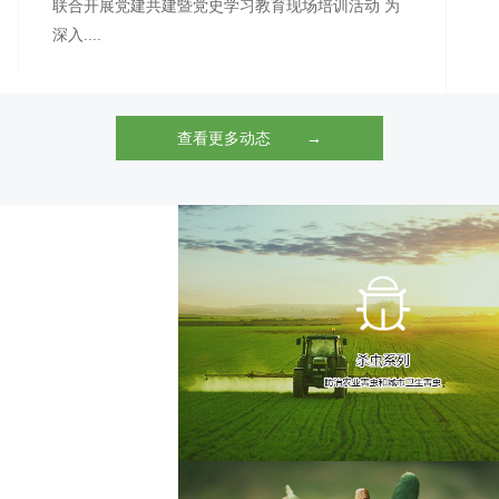
联合开展党建共建暨党史学习教育现场培训活动 为
深入....
查看更多动态 →