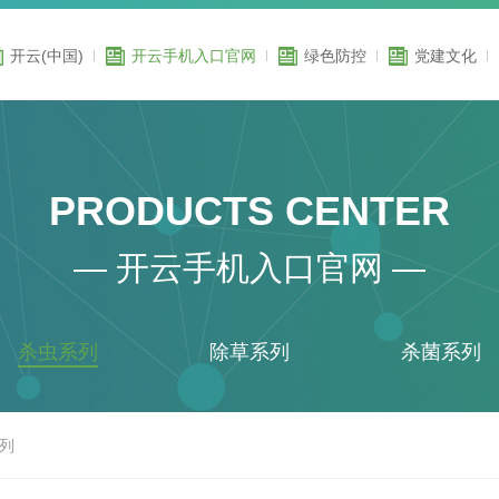
开云(中国)
开云手机入口官网
绿色防控
党建文化
PRODUCTS CENTER
— 开云手机入口官网 —
杀虫系列
除草系列
杀菌系列
列