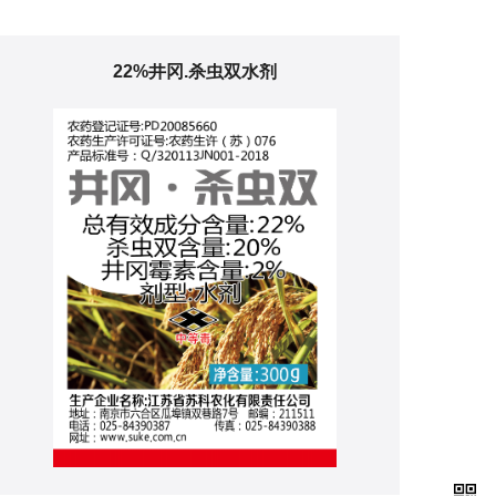
22%井冈.杀虫双水剂