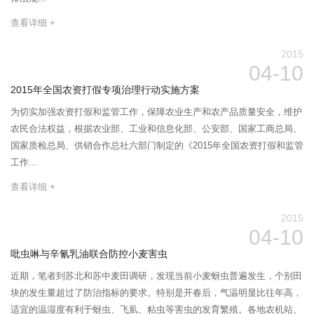
查看详细 +
2015
04-10
2015年全国农资打假专项治理行动实施方案
为切实加强农资打假和监管工作，保障农业生产和农产品质量安全，维护
农民合法权益，根据农业部、工业和信息化部、公安部、国家工商总局、
国家质检总局、供销合作总社六部门制定的《2015年全国农资打假和监管
工作...
查看详细 +
2015
04-10
吡虫啉与辛氰乳油联合防控小麦害虫
近期，笔者到苏北和苏中麦田调研，发现当前小麦蚜虫普遍发生，个别田
块的发生量超过了防治指标的要求。特别是开春后，气温明显比往年高，
适宜的温湿度有利于蚜虫、飞虱、粘虫等害虫的发育繁殖。各地农机站、