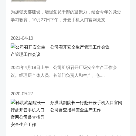
为加强支部建设，增强党员干部的凝聚力，结合今年的党史
学习教育，10月27日下午，开云手机入口官网党支...
2021-04-19
公司召开安全生产管理工作会议
2021年4月19日上午，公司组织召开厂级安全生产工作会
议。经理层全体人员、各部门负责人和生产、仓....
2020-09-27
孙洪武副院长一行赴开云手机入口官网
公司督查指导安全生产工作