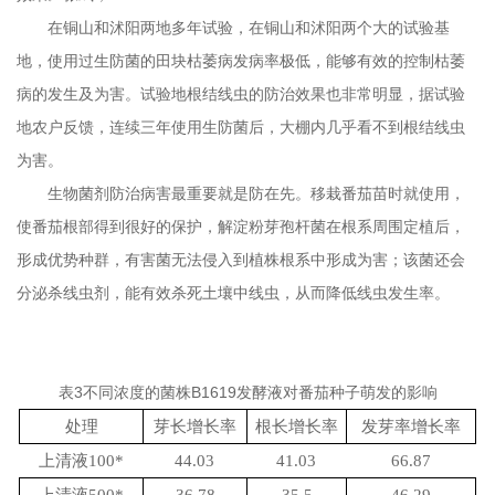
在铜山和沭阳两地多年试验，在铜山和沭阳两个大的试验基
地，使用过生防菌的田块枯萎病发病率极低，能够有效的控制枯萎
病的发生及为害。试验地根结线虫的防治效果也非常明显，据试验
地农户反馈，连续三年使用生防菌后，大棚内几乎看不到根结线虫
为害。
生物菌剂防治病害最重要就是防在先。移栽番茄苗时就使用，
使番茄根部得到很好的保护，解淀粉芽孢杆菌在根系周围定植后，
形成优势种群，有害菌无法侵入到植株根系中形成为害；该菌还会
分泌杀线虫剂，能有效杀死土壤中线虫，从而降低线虫发生率。
表
3
不同浓度的菌株
B1619
发酵液对番茄种子萌发的影响
处理
芽长增长率
根长增长率
发芽率增长率
上清液
100*
44.03
41.03
66.87