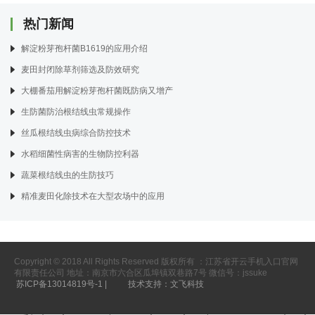
热门新闻
解淀粉芽孢杆菌B1619的应用介绍
麦田封闭除草剂筛选及防效研究
大棚番茄用解淀粉芽孢杆菌既防病又增产
生防菌防治根结线虫常规操作
丝瓜根结线虫病综合防控技术
水稻细菌性病害的生物防控利器
蔬菜根结线虫的生防技巧
精准麦田化除技术在大型农场中的应用
Copyright © 2018 All Rights Reserved 版权所有 ：江苏省开云手机入口官网
有限责任公司 地址：南京市六合区瓜埠镇双巷路7号 微信号：jssuke
苏ICP备13014819号-1 |
技术支持：文飞科技