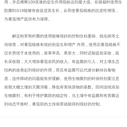
用，并且稀释
100
倍液的促生作用指标达到最大值。在移栽时使用生
防菌
B1619
能够有效促进其生长，从而使番茄植株的抗逆性增强，
为番茄增产提供有力保障。
解淀粉芽孢杆菌的使用能够很好的控制住枯萎病、线虫病等土
传病害，对番茄植株有很好的促生和增产 作用，使用后番茄植株不
仅长势优于未使用的，座果率高、果形大，同时还能提前采收，延
长采收期，大大增加番茄农民的收入。有益菌的引入，对土壤生态
结构的改善起到很好的作用，而且有益菌可以代谢分解掉自毒物
质，连作障碍的问题能有所缓解。使用生物菌剂的时候特别要注意
前期大棚土壤的灭菌消毒，降低有害病原物的基数。田间连续添加
生物菌剂，有利于维护菌群的稳定性，当土壤中有益菌和有害菌达
到动态平衡时，番茄田的土传病害就能得到很好的控制。