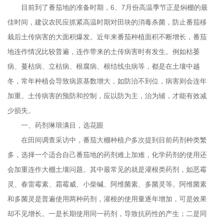
目前到了番茄地的准备时期，
6
、
7
月份高温季节正是焖棚的最
佳时间，建议农民应抓紧高温时期对田块的消毒杀菌，防止番茄移
栽后土传病害的大面积爆发。近年来番茄种植面积不断增长，番茄
地连作情况比较普遍，连作带来的土传病害时有发生。例如枯萎
病、蔓枯病、立枯病、根腐病、根结线虫病等，都是在土壤中越
冬，常年种植会导致病原基数增大，如防治不到位，病害则会连年
加重。土传病害的预防和控制，应以防为主，治为辅，才能有效减
少损失。
一、药剂琳琅满目，选花眼
在田间调查采访中，番茄大棚种植户多次提到目前药剂种类繁
多，选择一个适合自己番茄地的药剂难上加难，化学药剂的使用还
会加重连作大棚土壤问题。其中最常见的就是灌根类药剂，如恶霉
灵、春雷霉素、霜霉威、小柴碱、阿维菌素、多菌灵等。阿维菌素
和多菌灵是普遍使用两种药剂，灌根的使用量逐年增加，可是效果
却不见增长。一是长期使用同一药剂，导致抗药性的产生；二是同