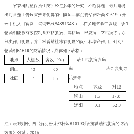
省农科院植保所生防所经过多年的研究，不断筛选，最后选育
出对番茄土传病害效果优异的生防菌
---
解淀粉芽孢杆菌
B1619
（开
云手机入口官网，咨询热线
84391343
）。在多地试验中发现，该生
物菌剂能够有效控制番茄枯萎病、青枯病、根腐病、立枯病等，杀
线虫作用明显，并且对番茄植株有明显的促生和增产作用。针对生
物菌剂
B1619
的防治情况，具体如下表格：
表
1
枯萎病发病
地点
大棚数
防效（
%
）
率
表
2
线虫防
铜山
48
88
治效果
沭阳
7
85
地点
试验
对照
铜山
1.5
17.8
沭阳
0.1
52.3
注：表1数据引自《解淀粉芽孢杆菌B1619对设施番茄枯萎病的防治
效果》张斌，2015