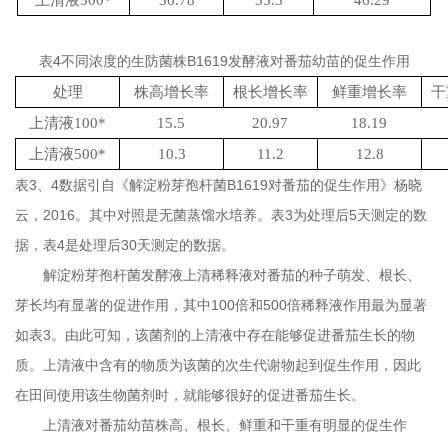
上清液
500*
36.78
35.5
46.29
表
4
不同浓度的生防菌株
B1619
发酵液对番茄幼苗的促生作用
处理
株高增长率
根长增长率
鲜重增长率
干
上清液
100*
15.5
20.97
18.19
上清液
500*
10.3
11.2
12.8
表3、4数据引自《解淀粉芽孢杆菌B1619对番茄的促生作用》杨晓
云，2016。其中对照是无菌蒸馏水培养。表3为处理后5天测定的数
据，表4是处理后30天测定的数据。
解淀粉芽孢杆菌发酵液上清稀释液对番茄的种子萌发、根长、
芽长均有显著的促进作用，其中
100
倍和
500
倍稀释液作用最为显著
如表
3
。由此可知，该菌剂的上清液中存在能够促进番茄生长的物
质。上清液中含有的物质为该菌的次生代谢物起到促生作用，因此
在田间使用该生物菌剂时，就能够很好的促进番茄生长。
上清液对番茄幼苗株高、根长、鲜重和干重有明显的促生作