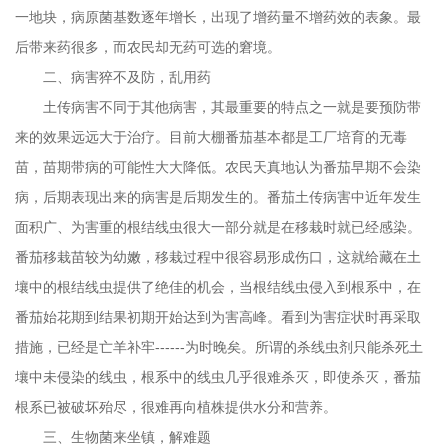
一地块，病原菌基数逐年增长，出现了增药量不增药效的表象。最
后带来药很多，而农民却无药可选的窘境。
二、病害猝不及防，乱用药
土传病害不同于其他病害，其最重要的特点之一就是要预防带
来的效果远远大于治疗。目前大棚番茄基本都是工厂培育的无毒
苗，苗期带病的可能性大大降低。农民天真地认为番茄早期不会染
病，后期表现出来的病害是后期发生的。番茄土传病害中近年发生
面积广、为害重的根结线虫很大一部分就是在移栽时就已经感染。
番茄移栽苗较为幼嫩，移栽过程中很容易形成伤口，这就给藏在土
壤中的根结线虫提供了绝佳的机会，当根结线虫侵入到根系中，在
番茄始花期到结果初期开始达到为害高峰。看到为害症状时再采取
措施，已经是亡羊补牢
------
为时晚矣。所谓的杀线虫剂只能杀死土
壤中未侵染的线虫，根系中的线虫几乎很难杀灭，即使杀灭，番茄
根系已被破坏殆尽，很难再向植株提供水分和营养。
三、生物菌来坐镇，解难题