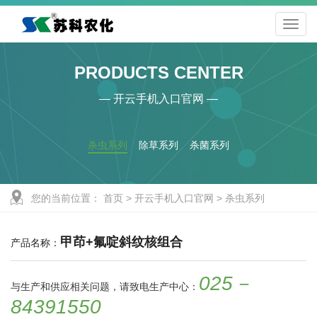
PRODUCTS CENTER
— 开云手机入口官网 —
杀虫系列
除草系列
杀菌系列
您的当前位置：
首页
>
开云手机入口官网
>
杀虫系列
甲茚+氟啶斜纹核组合
产品名称：
025－
与生产和供应相关问题，请致电生产中心：
84391550