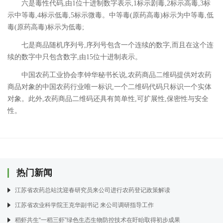
六是毒性代码,由1位十进制数字表示,1标示剧毒,2标示高毒,3标
示中等毒,4标示低毒,5标示微毒。中等毒(原药高毒)标示为中等毒,低
毒(原药高毒)标示为低毒;
七是商品随机序列号,序列号包含一个连续的数字,而且在这个连
续的数字中只包含数字,由15位十进制表示。
中国农药工业协会李钟华秘书长说,农药商品二维码提供对农药
商品对象的中国农药行业唯一标识,一个二维码代码只标识一个实体
对象。此外,农药商品二维码还具有简单性,可扩展性,保密性与安全
性。
热门新闻
江苏省农药总站沈迎春研究员来公司进行农药登记政策解读
江苏省农业科学院王克华副书记 来公司调研指导工作
稻虾共生“一稻三虾”绿色生态生物防控技术在盱眙取得初步成果